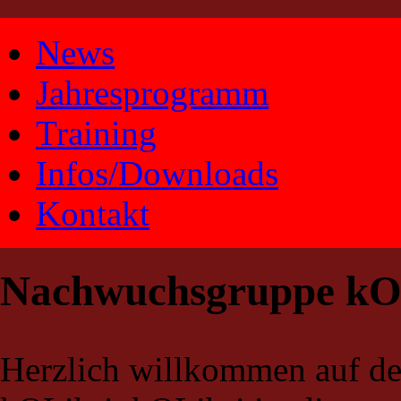
Navigation
überspringen
News
Jahresprogramm
Training
Infos/Downloads
Kontakt
Nachwuchsgruppe kO
Herzlich willkommen auf de