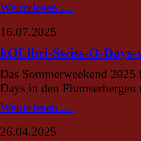
Gewinn
Weiterlesen …
des
Förderpreis
der
Altweg
16.07.2025
Gartenbau
AG
2025
kOLibri-Swiss-O-Days-
Das Sommerweekend 2025 fa
Days in den Flumserbergen u
kOLibri-
Weiterlesen …
Swiss-
O-
Days-
weekend
26.04.2025
2025